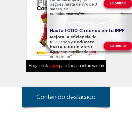
pagues hasta dentro de 3
LO QUIERO
meses, sin
complicaciones*.
Hasta 1.000 € menos en tu IRPF
Mejora la eficiencia
de
tu vivienda y
dedúcete
hasta 1.000 € en tu
LO QUIERO
IRPF
con certificado
energético*.
Contenido destacado