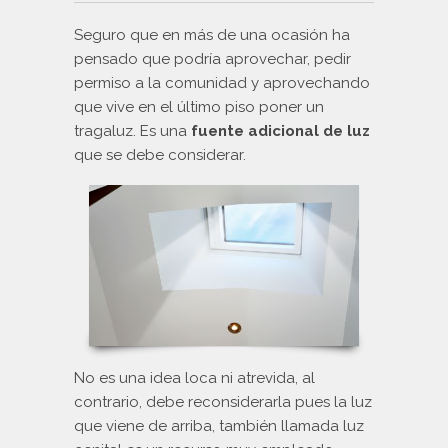
Puertas
Seguro que en más de una ocasión ha
pensado que podría aprovechar, pedir
Tendederos
permiso a la comunidad y aprovechando
que vive en el último piso poner un
tragaluz. Es una
Terrazas
fuente adicional de luz
que se debe considerar.
Tragaluces
Claraboyas
Ventanas de techo
Portales
No es una idea loca ni atrevida, al
Porches
contrario, debe reconsiderarla pues la luz
que viene de arriba, también llamada luz
Cubiertas