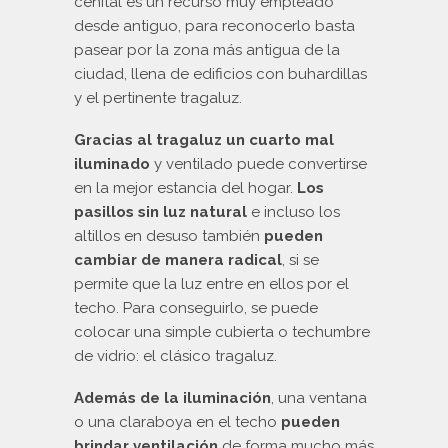
cenital es un recurso muy empleado
desde antiguo, para reconocerlo basta
Fachadas
pasear por la zona más antigua de la
ciudad, llena de edificios con buhardillas
Pérgolas
y el pertinente tragaluz.
Azoteas
Gracias al tragaluz un cuarto mal
iluminado
y ventilado puede convertirse
Áticos
en la mejor estancia del hogar.
Los
pasillos sin luz natural
e incluso los
Zonas fumadores
altillos en desuso también
pueden
cambiar de manera radical
, si se
permite que la luz entre en ellos por el
techo. Para conseguirlo, se puede
colocar una simple cubierta o techumbre
de vidrio: el clásico tragaluz.
Además de la iluminación
, una ventana
o una claraboya en el techo
pueden
brindar ventilación
de forma mucho más