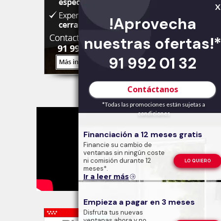
X
!Aprovecha
nuestras ofertas!
91 992 01 32
Contáctanos
Ver Spot TV
*Todas las promociones están sujetas a
condiciones
Financiación a 12 meses gratis
Financie su cambio de
ventanas sin ningún coste
ni comisión durante 12
LO QUIERO
meses*.
Ir a leer más
Empieza a pagar en 3 meses
Disfruta tus nuevas
ventanas ahora y no