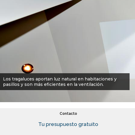
Materiales
Fabricantes y marcas
Aplicaciones
Ayudas y subvenciones
Reparación de ventanas
Cortinas de cristal
Los tragaluces aportan luz natural en habitaciones y
pasillos y son más eficientes en la ventilación.
FAQ
Contacto
Tu presupuesto gratuito