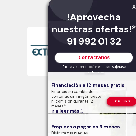
Primed
X
!Aprovecha
nuestras ofertas!
91 992 01 32
Contáctanos
*Todas las promociones están sujetas a
condiciones
Financiación a 12 meses gratis
Extrual
Financie su cambio de
ventanas sin ningún coste
ni comisión durante 12
LO QUIERO
meses*.
Ir a leer más
Empieza a pagar en 3 meses
Disfruta tus nuevas