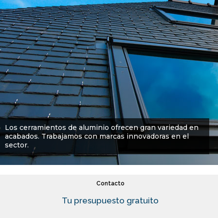
Materiales
Fabricantes y marcas
Aplicaciones
Ayudas y subvenciones
Reparación de ventanas
Cortinas de cristal
Los cerramientos de aluminio ofrecen gran variedad en
acabados. Trabajamos con marcas innovadoras en el
FAQ
sector.
Contacto
Tu presupuesto gratuito