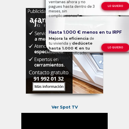
ventanas ahora y no
pagues hasta dentro de 3
LO QUIERO
meses, sin
complicaciones*.
Hasta 1.000 € menos en tu IRPF
Mejora la eficiencia
de
tu vivienda y
dedúcete
hasta 1.000 € en tu
LO QUIERO
IRPF
con certificado
energético*.
Ver Spot TV