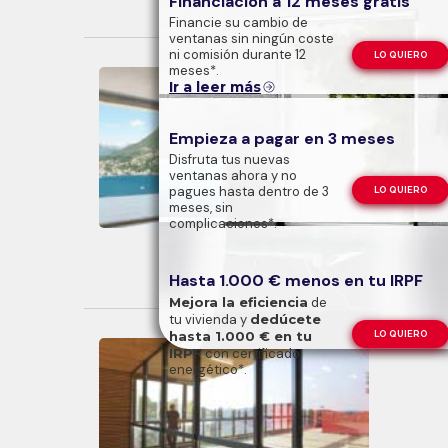
Financiación a 12 meses gratis
Financie su cambio de
ventanas sin ningún coste
ni comisión durante 12
LO QUIERO
meses*.
Ir a leer más
Empieza a pagar en 3 meses
Disfruta tus nuevas
ventanas ahora y no
pagues hasta dentro de 3
LO QUIERO
meses, sin
complicaciones*.
Puertas correderas
Hasta 1.000 € menos en tu IRPF
Mejora la eficiencia
de
tu vivienda y
dedúcete
hasta 1.000 € en tu
LO QUIERO
IRPF
con certificado
energético*.