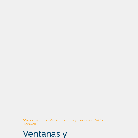
Kömmerling
Madrid ventanas
Fabricantes y marcas
PVC
Schüco
Ventanas y
Veka