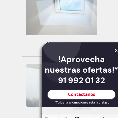
Ventanas fijas
X
!Aprovecha
nuestras ofertas!
91 992 01 32
Contáctanos
*Todas las promociones están sujetas a
condiciones
Ventanas plegables