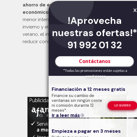
ahorro de energía
, también es un
ahorro
X
económico
, ya que al necesitar con
!Aprovecha
menor intensidad la calefacción en
invierno y el aire acondicionado en
nuestras ofertas!
verano, el importe de la factura se puede
reducir considerablemente.
91 992 01 32
Contáctanos
*Todas las promociones están sujetas a
condiciones
Financiación a 12 meses gratis
Financie su cambio de
ventanas sin ningún coste
ni comisión durante 12
LO QUIERO
meses*.
Ir a leer más
Empieza a pagar en 3 meses