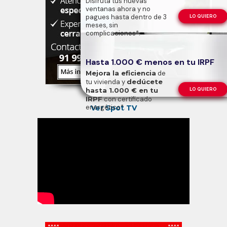
Disfruta tus nuevas
ventanas ahora y no
pagues hasta dentro de 3
LO QUIERO
meses, sin
complicaciones*.
Hasta 1.000 € menos en tu IRPF
Mejora la eficiencia
de
tu vivienda y
dedúcete
hasta 1.000 € en tu
LO QUIERO
IRPF
con certificado
energético*.
Ver Spot TV