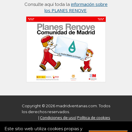
información sobre
Consulte aquí toda la
los PLANES RENOVE
.
Copyright © 2026 madridventanas.com. Todos
los derechos reservados.
Condiciones de uso
Política de cookies
|
|
Aviso Legal
Política de Privacidad
|
Este sitio web utiliza cookies propias y