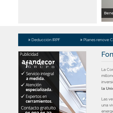
Bene
Deducción IRPF
Planes renove 
Fon
La Com
millon
invers
la Un
Las ve
una vi
energé