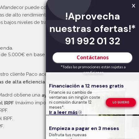
X
, Afandecor puede conseguir la financiación para el
!Aprovecha
tanas de alto rendimiento con las que trabajamos
os bajos niveles de transmitancia y permeabilidad.
nuestras ofertas!*
91 992 01 32
ienda.
 de 5.000€ en base anual.
Contáctanos
*Todas las promociones están sujetas a
condiciones
estro cliente Paco aceptó un presupuesto de 8.000€
s de alta eficiencia energética:
Financiación a 12 meses gratis
Financie su cambio de
 Madrd obtiene una
ayuda directa de 3.000€.
ventanas sin ningún coste
ni comisión durante 12
(máximo importe de 5.000€ por año).
l IRPF
LO QUIERO
meses*.
RPF.
Ir a leer más
 IRPF.
F.
Empieza a pagar en 3 meses
Disfruta tus nuevas