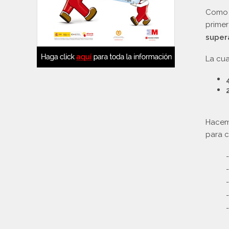
Como e
primer
super
La cua
Hacemo
para c