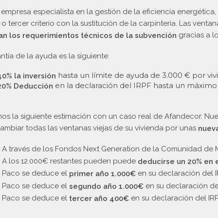
mpresa especialista en la gestión de la eficiencia energética
 o tercer criterio con la sustitución de la carpintería. Las ven
gracias a l
an los requerimientos técnicos de la subvención
ntía de la ayuda es la siguiente:
hasta un límite de ayuda de 3.000 € por viv
40% la inversión
en la declaración del IRPF hasta un máximo
20% Deducción
s la siguiente estimación con un caso real de Afandecor. Nu
ambiar todas las ventanas viejas de su vivienda por unas
nueva
- A través de los Fondos Next Generation de la Comunidad de
- A los 12.000€ restantes pueden puede
deducirse un 20% en e
- Paco se deduce el
en su declaración del I
primer año 1.000€
- Paco se deduce el
en su declaración del
segundo año 1.000€
- Paco se deduce el
en su declaración del IRP
tercer año 400€