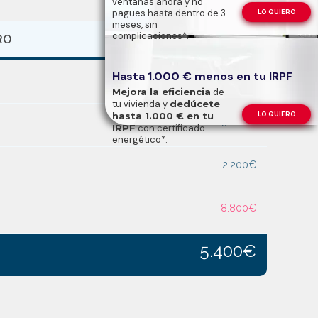
ventanas ahora y no
pagues hasta dentro de 3
LO QUIERO
meses, sin
complicaciones*.
RO
Hasta 1.000 € menos en tu IRPF
14.000€
Mejora la eficiencia
de
tu vivienda y
dedúcete
hasta 1.000 € en tu
LO QUIERO
3.000€
IRPF
con certificado
energético*.
2.200€
8.800€
5.400€