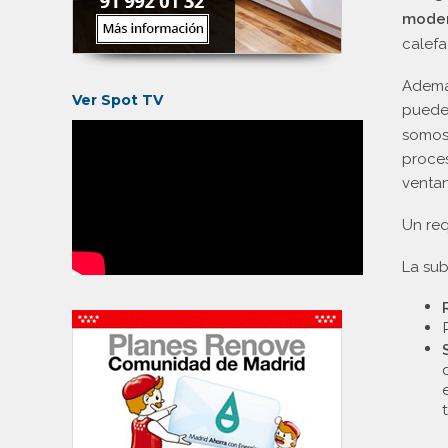
mode
calefa
Además
Ver Spot TV
pued
somos 
proces
ventan
Un req
La sub