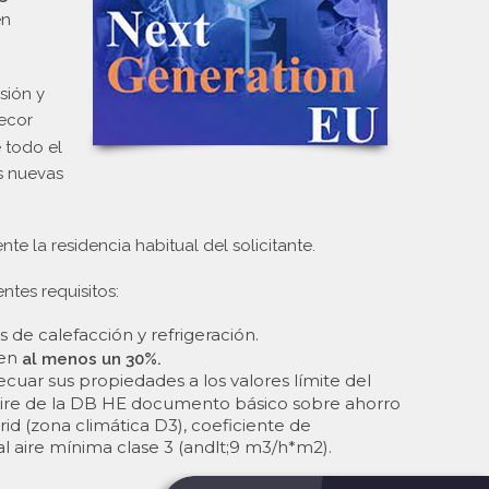
en
sión y
ecor
 todo el
s nuevas
te la residencia habitual del solicitante.
tes requisitos:
 de calefacción y refrigeración.
 en
al menos un 30%.
cuar sus propiedades a los valores límite del
l aire de la DB HE documento básico sobre ahorro
id (zona climática D3), coeficiente de
al aire mínima clase 3 (andlt;9 m3/h*m2).