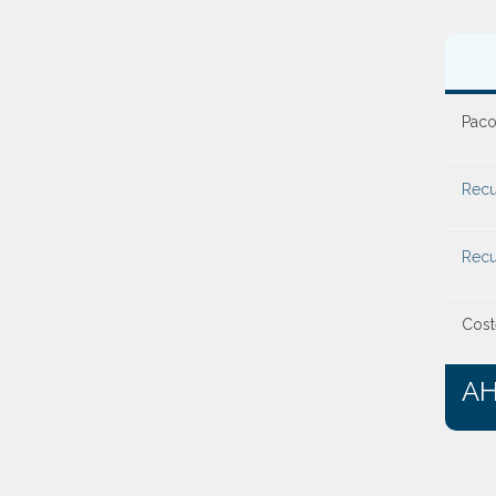
Paco
Recu
Recu
Coste
A