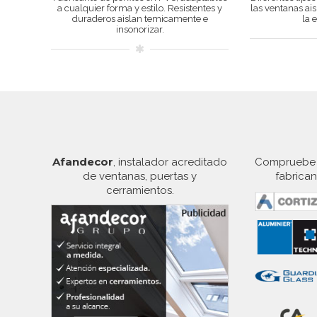
a cualquier forma y estilo. Resistentes y
las ventanas ais
duraderos aislan temicamente e
la 
insonorizar.
Afandecor
, instalador acreditado
Compruebe l
de ventanas, puertas y
fabrica
cerramientos.